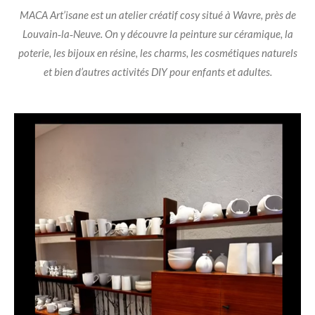
MACA Art’isane est un atelier créatif cosy situé à Wavre, près de
Louvain‑la‑Neuve.
On y découvre la peinture sur céramique, la
poterie, les bijoux en résine, les charms, les cosmétiques naturels
et bien d’autres activités DIY pour enfants et adultes.