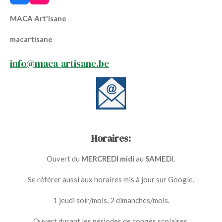
a
n
c
s
MACA Art'isane
e
t
b
a
macartisane
o
g
o
r
k
a
info@maca-artisane.be
m
Horaires:
Ouvert du
MERCREDI midi
au
SAMED
I.
Se référer aussi aux horaires mis à jour sur Google.
1 jeudi soir/mois, 2 dimanches/mois.
Ouvert durant les périodes de congés scolaires.