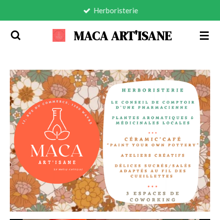
Herboristerie
Passer
au
MACA ART'ISANE
contenu
principal