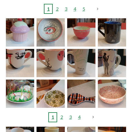
1
2
3
4
5
1
2
3
4