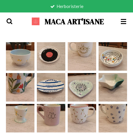
Herboristerie
Passer
au
MACA ART'ISANE
contenu
principal